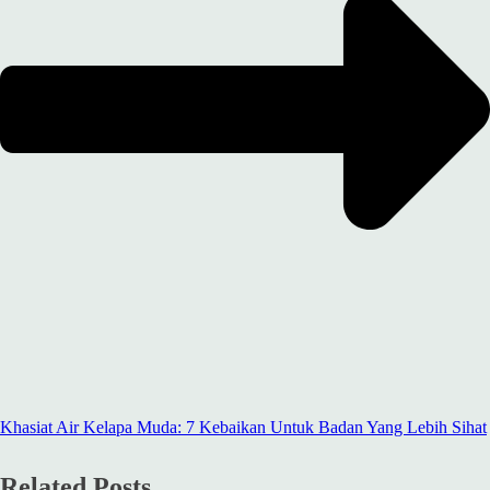
Khasiat Air Kelapa Muda: 7 Kebaikan Untuk Badan Yang Lebih Sihat
Related Posts