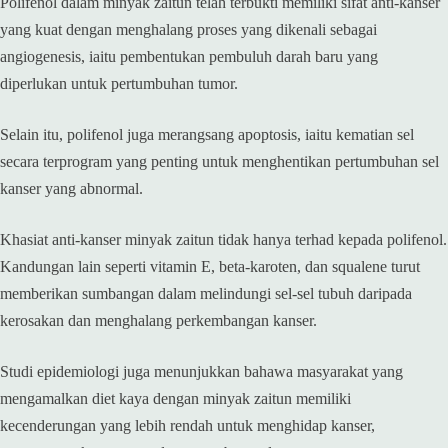
Polifenol dalam minyak zaitun telah terbukti memiliki sifat anti-kanser
yang kuat dengan menghalang proses yang dikenali sebagai
angiogenesis, iaitu pembentukan pembuluh darah baru yang
diperlukan untuk pertumbuhan tumor.
Selain itu, polifenol juga merangsang apoptosis, iaitu kematian sel
secara terprogram yang penting untuk menghentikan pertumbuhan sel
kanser yang abnormal.
Khasiat anti-kanser minyak zaitun tidak hanya terhad kepada polifenol.
Kandungan lain seperti vitamin E, beta-karoten, dan squalene turut
memberikan sumbangan dalam melindungi sel-sel tubuh daripada
kerosakan dan menghalang perkembangan kanser.
Studi epidemiologi juga menunjukkan bahawa masyarakat yang
mengamalkan diet kaya dengan minyak zaitun memiliki
kecenderungan yang lebih rendah untuk menghidap kanser,