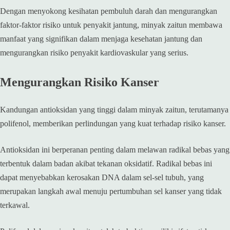
Dengan menyokong kesihatan pembuluh darah dan mengurangkan
faktor-faktor risiko untuk penyakit jantung, minyak zaitun membawa
manfaat yang signifikan dalam menjaga kesehatan jantung dan
mengurangkan risiko penyakit kardiovaskular yang serius.
Mengurangkan Risiko Kanser
Kandungan antioksidan yang tinggi dalam minyak zaitun, terutamanya
polifenol, memberikan perlindungan yang kuat terhadap risiko kanser.
Antioksidan ini berperanan penting dalam melawan radikal bebas yang
terbentuk dalam badan akibat tekanan oksidatif. Radikal bebas ini
dapat menyebabkan kerosakan DNA dalam sel-sel tubuh, yang
merupakan langkah awal menuju pertumbuhan sel kanser yang tidak
terkawal.