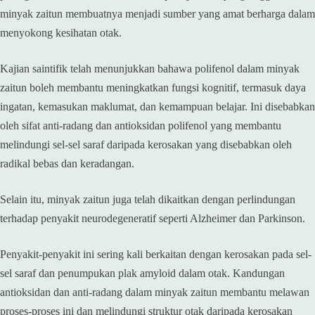
minyak zaitun membuatnya menjadi sumber yang amat berharga dalam
menyokong kesihatan otak.
Kajian saintifik telah menunjukkan bahawa polifenol dalam minyak
zaitun boleh membantu meningkatkan fungsi kognitif, termasuk daya
ingatan, kemasukan maklumat, dan kemampuan belajar. Ini disebabkan
oleh sifat anti-radang dan antioksidan polifenol yang membantu
melindungi sel-sel saraf daripada kerosakan yang disebabkan oleh
radikal bebas dan keradangan.
Selain itu, minyak zaitun juga telah dikaitkan dengan perlindungan
terhadap penyakit neurodegeneratif seperti Alzheimer dan Parkinson.
Penyakit-penyakit ini sering kali berkaitan dengan kerosakan pada sel-
sel saraf dan penumpukan plak amyloid dalam otak. Kandungan
antioksidan dan anti-radang dalam minyak zaitun membantu melawan
proses-proses ini dan melindungi struktur otak daripada kerosakan