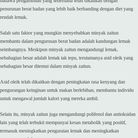
bahawa pengambilan yang sederhana telah dikaitkan dengan
penurunan berat badan yang lebih baik berbanding dengan diet yang
rendah lemak.
Salah satu faktor yang mungkin menyebabkan minyak zaitun
membantu dalam pengurusan berat badan adalah kandungan lemak
seimbangnya. Meskipun minyak zaitun mengandungi lemak,
sebahagian besar adalah lemak tak tepu, terutamanya asid oleik yang
sebahagian besar ditemui dalam minyak zaitun.
Asid oleik telah dikaitkan dengan peningkatan rasa kenyang dan
pengurangan keinginan untuk makan berlebihan, membantu individu
untuk mengawal jumlah kalori yang mereka ambil.
Selain itu, minyak zaitun juga mengandungi polifenol dan antioksidan
lain yang telah terbukti mempunyai kesan metabolik yang positif,
termasuk meningkatkan penguraian lemak dan meningkatkan