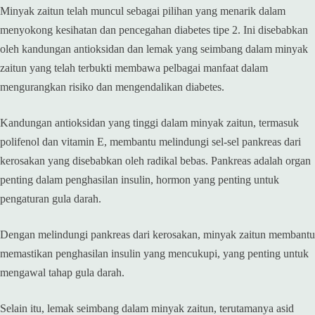
Minyak zaitun telah muncul sebagai pilihan yang menarik dalam
menyokong kesihatan dan pencegahan diabetes tipe 2. Ini disebabkan
oleh kandungan antioksidan dan lemak yang seimbang dalam minyak
zaitun yang telah terbukti membawa pelbagai manfaat dalam
mengurangkan risiko dan mengendalikan diabetes.
Kandungan antioksidan yang tinggi dalam minyak zaitun, termasuk
polifenol dan vitamin E, membantu melindungi sel-sel pankreas dari
kerosakan yang disebabkan oleh radikal bebas. Pankreas adalah organ
penting dalam penghasilan insulin, hormon yang penting untuk
pengaturan gula darah.
Dengan melindungi pankreas dari kerosakan, minyak zaitun membantu
memastikan penghasilan insulin yang mencukupi, yang penting untuk
mengawal tahap gula darah.
Selain itu, lemak seimbang dalam minyak zaitun, terutamanya asid