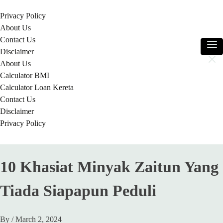
Skip
MYASASI.COM
Privacy Policy
to
About Us
content
Contact Us
Main
Disclaimer
Men
MYASASI.COM
About Us
Calculator BMI
Calculator Loan Kereta
Contact Us
Disclaimer
Privacy Policy
10 Khasiat Minyak Zaitun Yang
Tiada Siapapun Peduli
By
/
March 2, 2024